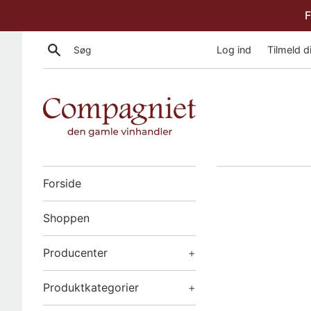
Gå
F
til
indhold
Søg
Log ind
Tilmeld d
Forside
Shoppen
Producenter
+
Produktkategorier
+