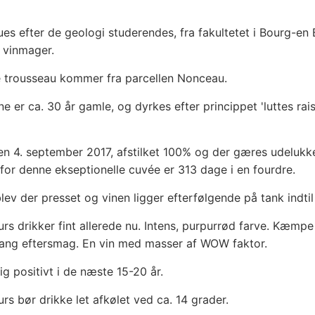
s efter de geologi studerendes, fra fakultetet i Bourg-en Br
 vinmager.
e trousseau kommer fra parcellen Nonceau.
 er ca. 30 år gamle, og dyrkes efter princippet 'luttes rais
den 4. september 2017, afstilket 100% og der gæres udelu
for denne ekseptionelle cuvée er 313 dage i en fourdre.
blev der presset og vinen ligger efterfølgende på tank indtil
rs drikker fint allerede nu. Intens, purpurrød farve. Kæm
lang eftersmag. En vin med masser af WOW faktor.
sig positivt i de næste 15-20 år.
rs bør drikke let afkølet ved ca. 14 grader.